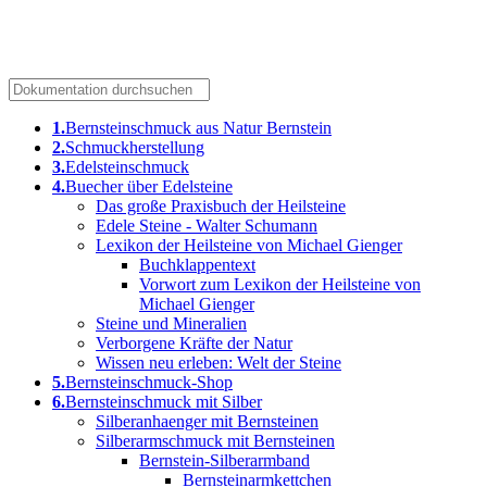
bernsteine.com
1.
Bernsteinschmuck aus Natur Bernstein
2.
Schmuckherstellung
3.
Edelsteinschmuck
4.
Buecher über Edelsteine
Das große Praxisbuch der Heilsteine
Edele Steine - Walter Schumann
Lexikon der Heilsteine von Michael Gienger
Buchklappentext
Vorwort zum Lexikon der Heilsteine von
Michael Gienger
Steine und Mineralien
Verborgene Kräfte der Natur
Wissen neu erleben: Welt der Steine
5.
Bernsteinschmuck-Shop
6.
Bernsteinschmuck mit Silber
Silberanhaenger mit Bernsteinen
Silberarmschmuck mit Bernsteinen
Bernstein-Silberarmband
Bernsteinarmkettchen