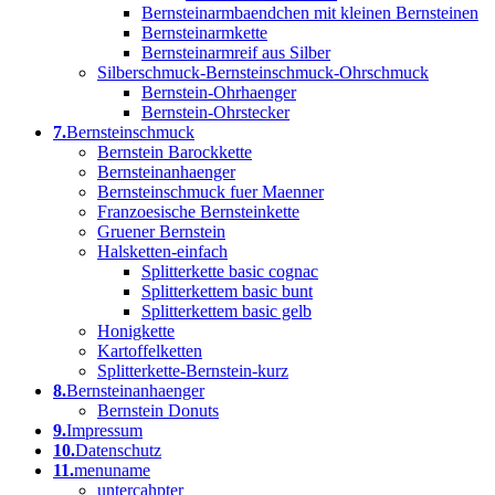
Bernsteinarmbaendchen mit kleinen Bernsteinen
Bernsteinarmkette
Bernsteinarmreif aus Silber
Silberschmuck-Bernsteinschmuck-Ohrschmuck
Bernstein-Ohrhaenger
Bernstein-Ohrstecker
7.
Bernsteinschmuck
Bernstein Barockkette
Bernsteinanhaenger
Bernsteinschmuck fuer Maenner
Franzoesische Bernsteinkette
Gruener Bernstein
Halsketten-einfach
Splitterkette basic cognac
Splitterkettem basic bunt
Splitterkettem basic gelb
Honigkette
Kartoffelketten
Splitterkette-Bernstein-kurz
8.
Bernsteinanhaenger
Bernstein Donuts
9.
Impressum
10.
Datenschutz
11.
menuname
untercahpter