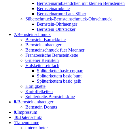
Bernsteinarmbaendchen mit kleinen Bernsteinen
Bernsteinarmkette
Bernsteinarmreif aus Silber
Silberschmuck-Bernsteinschmuck-Ohrschmuck
Bernstein-Ohrhaenger
Bernstein-Ohrstecker
7.
Bernsteinschmuck
Bernstein Barockkette
Bernsteinanhaenger
Bernsteinschmuck fuer Maenner
Franzoesische Bernsteinkette
Gruener Bernstein
Halsketten-einfach
Splitterkette basic cognac
Splitterkettem basic bunt
Splitterkettem basic gelb
Honigkette
Kartoffelketten
Splitterkette-Bernstein-kurz
8.
Bernsteinanhaenger
Bernstein Donuts
9.
Impressum
10.
Datenschutz
11.
menuname
untercahpter