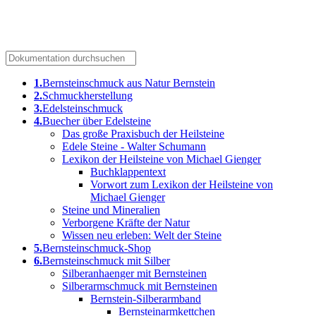
bernsteine.com
1.
Bernsteinschmuck aus Natur Bernstein
2.
Schmuckherstellung
3.
Edelsteinschmuck
4.
Buecher über Edelsteine
Das große Praxisbuch der Heilsteine
Edele Steine - Walter Schumann
Lexikon der Heilsteine von Michael Gienger
Buchklappentext
Vorwort zum Lexikon der Heilsteine von
Michael Gienger
Steine und Mineralien
Verborgene Kräfte der Natur
Wissen neu erleben: Welt der Steine
5.
Bernsteinschmuck-Shop
6.
Bernsteinschmuck mit Silber
Silberanhaenger mit Bernsteinen
Silberarmschmuck mit Bernsteinen
Bernstein-Silberarmband
Bernsteinarmkettchen