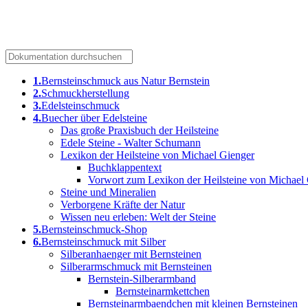
bernsteine.com
1.
Bernsteinschmuck aus Natur Bernstein
2.
Schmuckherstellung
3.
Edelsteinschmuck
4.
Buecher über Edelsteine
Das große Praxisbuch der Heilsteine
Edele Steine - Walter Schumann
Lexikon der Heilsteine von Michael Gienger
Buchklappentext
Vorwort zum Lexikon der Heilsteine von Michael
Steine und Mineralien
Verborgene Kräfte der Natur
Wissen neu erleben: Welt der Steine
5.
Bernsteinschmuck-Shop
6.
Bernsteinschmuck mit Silber
Silberanhaenger mit Bernsteinen
Silberarmschmuck mit Bernsteinen
Bernstein-Silberarmband
Bernsteinarmkettchen
Bernsteinarmbaendchen mit kleinen Bernsteinen