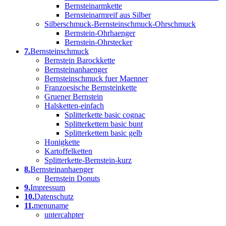
Bernsteinarmkette
Bernsteinarmreif aus Silber
Silberschmuck-Bernsteinschmuck-Ohrschmuck
Bernstein-Ohrhaenger
Bernstein-Ohrstecker
7.
Bernsteinschmuck
Bernstein Barockkette
Bernsteinanhaenger
Bernsteinschmuck fuer Maenner
Franzoesische Bernsteinkette
Gruener Bernstein
Halsketten-einfach
Splitterkette basic cognac
Splitterkettem basic bunt
Splitterkettem basic gelb
Honigkette
Kartoffelketten
Splitterkette-Bernstein-kurz
8.
Bernsteinanhaenger
Bernstein Donuts
9.
Impressum
10.
Datenschutz
11.
menuname
untercahpter